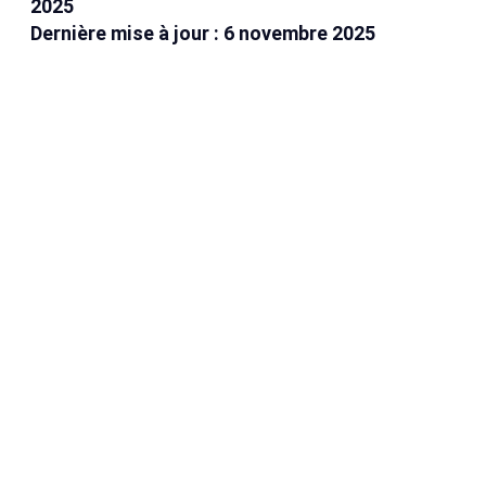
2025
Dernière mise à jour : 6 novembre 2025
ACCUEIL
HOME STAGING
ACHETER UNE PROPRIÉTÉ
VENDRE UNE PROPRIÉTÉ
CALCULATRICE HYPOTHÉCAIRE
CALCUL DE LA TAXE DE MUTATION
CONTACT
NOS PROPRIÉTÉS