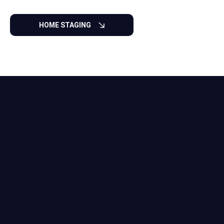
HOME STAGING
TÉMOIGNAGES
Témoignages clients : Écoutez ce que disent nos clients