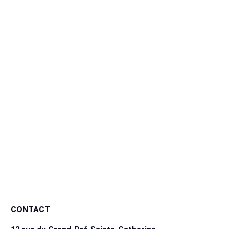
CALCULATRICE HYPOTHÉCAIRE
CALCUL DE LA TAXE DE MUTATION
CONTACT
NOS PROPRIÉTÉS
ÉVALUATION GRATUITE
À PROPOS
CONTACT