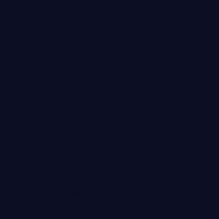
Leslie a vendu notre résidence en 4
jours avec de la surenchère en plus!
JESSY BEDARD
Québec, QC
Nous avons côtoyé Leslie durant le
processus de préparation et de vente
de notre propriété et nous sommes
très satisfait. Elle s'est montré très
professionnelle, de bons conseils et
surtout très disponible. Je vous la
recommande vivement.