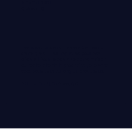
MANON DROLET
Québec, QC
Leslie est une agente avec beaucoup
d’énergie et très impliquée pour ses
clients ! Pour la vente de votre maison
ou recherche de la prochaine , elle sera
avec vous tout au long du processus!
PHIL BLOUIN, Québec, QC